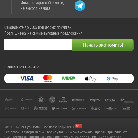
Ищите скидки поблизости,
не выходя из чата:
Сэкономьте до 90% при любых покупках
Подпишитесь на самые выгодные предложения
Принимаем к оплате:
2010-2026 © КупиКупон. Все права защищены.
Все права на товарный знак "КупиКупон" и на сайт www.kupikupon.ru принадлежат
OOO «Агентство цифровых решений» ИНН 7705523387, ОГРН 1127747063212