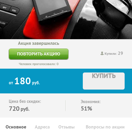
Акция завершилась
29
ПОВТОРИТЬ АКЦИЮ
Купили:
Человек проголосовало: 0
КУПИТЬ
180
от
руб.
Цена без скидки:
Экономия:
720
51%
руб.
Основное
Адреса
Отзывы
Вопросы по акции