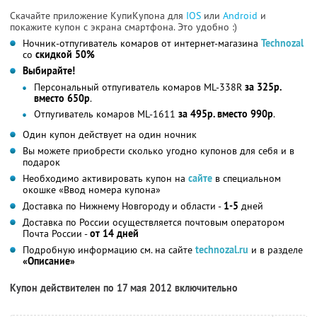
Скачайте приложение КупиКупона для
IOS
или
Android
и
покажите купон с экрана смартфона. Это удобно :)
Ночник-отпугиватель комаров от интернет-магазина
Technozal
со
скидкой 50%
Выбирайте!
Персональный отпугиватель комаров ML-338R
за 325р.
вместо 650р
.
Отпугиватель комаров ML-1611
за 495р. вместо 990р
.
Один купон действует на один ночник
Вы можете приобрести сколько угодно купонов для себя и в
подарок
Необходимо активировать купон на
сайте
в специальном
окошке «Ввод номера купона»
Доставка по Нижнему Новгороду и области -
1-5
дней
Доставка по России осуществляется почтовым оператором
Почта России -
от 14 дней
Подробную информацию см. на сайте
technozal.ru
и в разделе
«Описание»
Купон действителен по 17 мая 2012 включительно