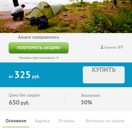
Акция завершилась
69
ПОВТОРИТЬ АКЦИЮ
Купили:
Человек проголосовало: 0
КУПИТЬ
325
от
руб.
Цена без скидки:
Экономия:
650
50%
руб.
Основное
Адреса
Отзывы
Вопросы по акции