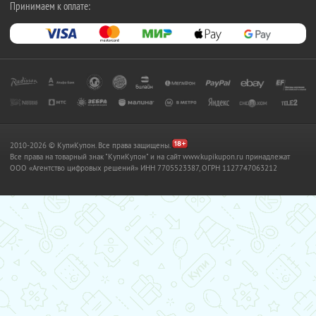
Принимаем к оплате:
2010-2026 © КупиКупон. Все права защищены.
Все права на товарный знак "КупиКупон" и на сайт www.kupikupon.ru принадлежат
OOO «Агентство цифровых решений» ИНН 7705523387, ОГРН 1127747063212