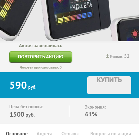
Акция завершилась
52
ПОВТОРИТЬ АКЦИЮ
Купили:
Человек проголосовало: 0
КУПИТЬ
590
руб.
Цена без скидки:
Экономия:
1500
61%
руб.
Основное
Адреса
Отзывы
Вопросы по акции