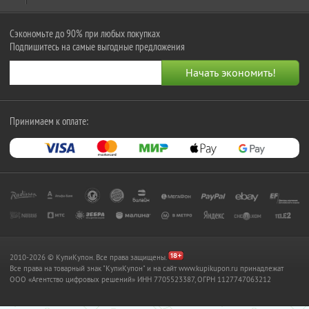
Сэкономьте до 90% при любых покупках
Подпишитесь на самые выгодные предложения
Принимаем к оплате:
2010-2026 © КупиКупон. Все права защищены.
Все права на товарный знак "КупиКупон" и на сайт www.kupikupon.ru принадлежат
OOO «Агентство цифровых решений» ИНН 7705523387, ОГРН 1127747063212