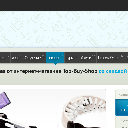
25
1
31
27
13
12
84
ния
Авто
Обучение
Товары
Туры
Услуги
ПолучиКупон
глаз от интернет-магазина Top-Buy-Shop
со скидкой
Купил
от
Цена