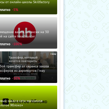
сы от онлайн-школы Skillfactory
сплатно
-5%
змещение вашей вакансии на 30
й на сайте HeadHunter
сплатно
-100%
ой трансфер от сервиса заказа
нсферов из аэропортов i'way
сплатно
-10%
вый заказ в сети магазинов
олотое Яблоко»