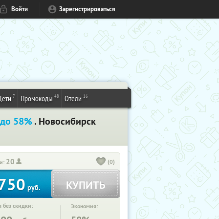
Войти
Зарегистрироваться
7
48
16
Дети
Промокоды
Отели
 до 58%
. Новосибирск
20
(0)
и:
750
КУПИТЬ
руб.
 без скидки:
Экономия: