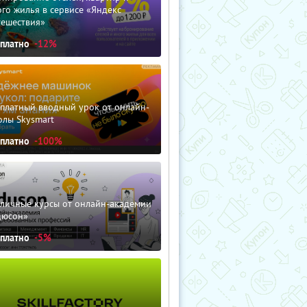
го жилья в сервисе «Яндекс
тешествия»
сплатно
-12%
сплатный вводный урок от онлайн-
олы Skysmart
сплатно
-100%
зличные курсы от онлайн-академии
дюсон»
сплатно
-5%