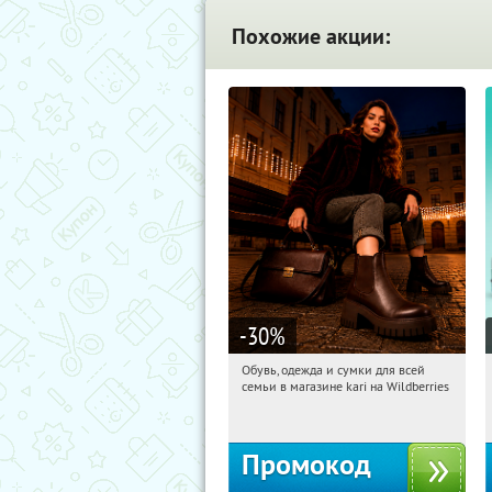
Похожие акции:
-30
%
Обувь, одежда и сумки для всей
11:13:16
Получили:
32
семьи в магазине kari на Wildberries
Россия
Промокод