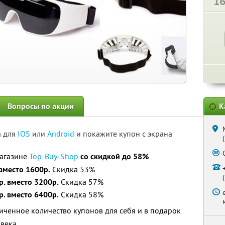
1
Вопросы по акции
К
а для
IOS
или
Android
и покажите купон с экрана
магазине
Top-Buy-Shop
со скидкой до 58%
 вместо 1600р.
Скидка 53%
р. вместо 3200р.
Скидка 57%
р. вместо 6400р.
Скидка 58%
ченное количество купонов для себя и в подарок
овека