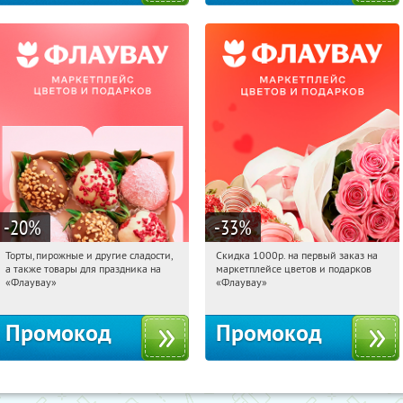
-20
%
-33
%
Торты, пирожные и другие сладости,
Скидка 1000р. на первый заказ на
11:13:16
Получили:
6
11:13:16
Получили:
18
а также товары для праздника на
маркетплейсе цветов и подарков
Россия
Россия
«Флаувау»
«Флаувау»
Промокод
Промокод