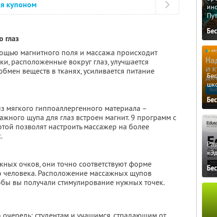
ся купоном
ино
Пу
Бе
ю глаз
ощью магнитного поля и массажа происходит
ки, расположенные вокруг глаз, улучшается
бмен веществ в тканях, усиливается питание
Бе
шк
Бе
з мягкого гиппоаллергенного материала –
ажного щупа для глаз встроен магнит. 9 программ с
отой позволят настроить массажер на более
.
Ра
«Э
жных очков, они точно соответствуют форме
Бе
о человека. Расположение массажных щупов
обы вы получали стимулирование нужных точек.
очередь: студентам и учащимся, страдающим от