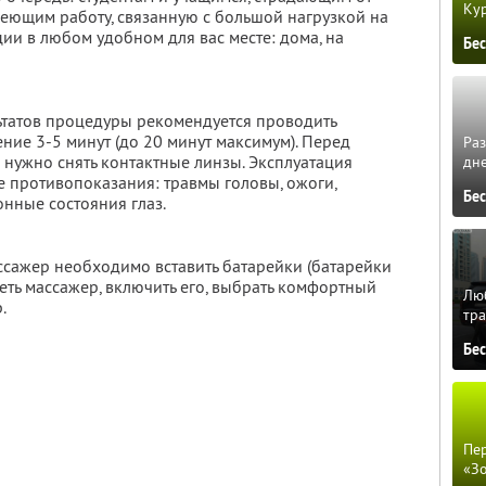
Кур
меющим работу, связанную с большой нагрузкой на
ции в любом удобном для вас месте: дома, на
Бе
ьтатов процедуры рекомендуется проводить
чение 3-5 минут (до 20 минут максимум). Перед
Ра
нужно снять контактные линзы. Эксплуатация
дне
 противопоказания: травмы головы, ожоги,
Бе
нные состояния глаз.
ссажер необходимо вставить батарейки (батарейки
деть массажер, включить его, выбрать комфортный
Люб
.
тра
Бе
Пер
«З