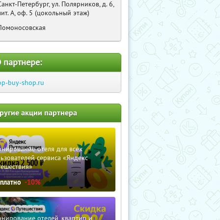
Санкт-Петербург, ул. Полярников, д. 6,
лит. А, оф. 5 (цокольный этаж)
Ломоносовская
 партнере:
op-buy-shop.ru
ругие акции партнера
нирование отеля для всех
ьзователей сервиса «Яндекс
тешествия»
сплатно
-10%
нирование отелей, квартир и