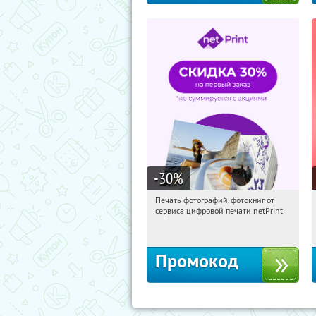
-30
%
Печать фотографий, фотокниг от
11:13:16
Получили:
4
сервиса цифровой печати netPrint
Россия
Промокод