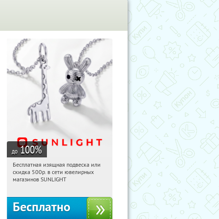
100
%
до
Бесплатная изящная подвеска или
11:13:16
Получили:
74
скидка 500р. в сети ювелирных
Россия
магазинов SUNLIGHT
Бесплатно