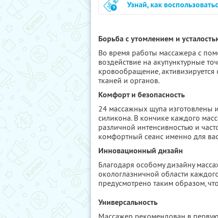
Узнай, как воспользовать
Борьба с утомлением и усталость
Во время работы массажера с пом
воздействие на акупунктурные точ
кровообращение, активизируется о
тканей и органов.
Комфорт и безопасность
24 массажных щупа изготовлены и
силикона. В кончике каждого масс
различной интенсивностью и част
комфортный сеанс именно для вас
Инновационный дизайн
Благодаря особому дизайну масса
окологлазничной области каждог
предусмотрено таким образом, чт
Универсальность
Массажер рекомендован в первую 