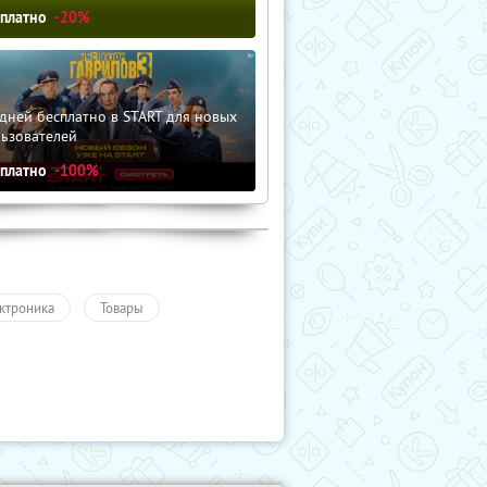
сплатно
-20%
дней бесплатно в START для новых
льзователей
сплатно
-100%
ктроника
Товары