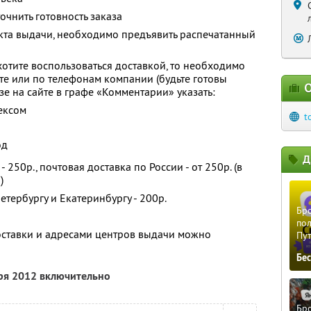
чнить готовность заказа
нкта выдачи, необходимо предъявить распечатанный
хотите воспользоваться доставкой, то необходимо
йте или по телефонам компании (будьте готовы
О
азе на сайте в графе «Комментарии» указать:
ексом
t
од
Д
 250р., почтовая доставка по России - от 250р. (в
)
етербургу и Екатеринбургу - 200р.
Бро
пол
оставки и адресами центров выдачи можно
Пу
Бе
бря 2012 включительно
Бро