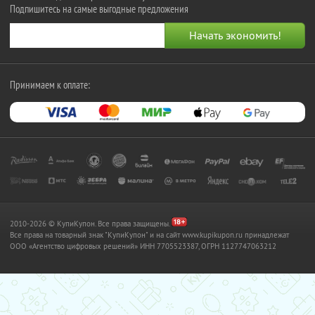
Подпишитесь на самые выгодные предложения
Принимаем к оплате:
2010-2026 © КупиКупон. Все права защищены.
Все права на товарный знак "КупиКупон" и на сайт www.kupikupon.ru принадлежат
OOO «Агентство цифровых решений» ИНН 7705523387, ОГРН 1127747063212