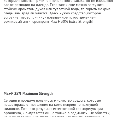
которые являются причиной неприятного запаха, но не избавляют
вас от разводов на одежде. Если запах еще можно заглушить
стойким ароматом духов или туалетной воды, то скрыть мокрые
следы вам вряд ли удастся. Здесь нужно средство, которое
устраняет первопричину - повышенное потоотделение -
роликовый антиперспирант Max-F 30% Extra Strength!
Max-F 35% Maximum Strength
Сегодня в продаже появилось множество средств, которые
предотвращают появление на коже неприятно пахнущей
жидкости. Пот - это результат естественной терморегуляции
организма, и выделяется он не только в подмышечных областях,
но и на ладонях и на стопах. До того как пожать партнеру или