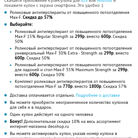
Скачайте приложение КупиКупона для
IOS
или
Android
и
покажите купон с экрана смартфона. Это удобно :)
Роликовые антиперспиранты от повышенного потоотделения
Max-F.
Скидка до 57%
Выбирайте:
Роликовый антиперспирант от повышенного потоотделения
Max-F 15% Regular Strength за
299р
. вместо
600р
. Скидка
50%
Роликовый антиперспирант от повышенного потоотделения
универсальный Max-F 30% Extra - Strength за
299р
. вместо
600р
. Скидка 50%
Роликовый антиперспирант от повышенного потоотделения
для ладоней и стоп Max-F 35% Maximum Strength за
299р
.
вместо
600р
. Скидка 50%
Комплект роликовых антиперспирантов от повышенного
потоотделения Max-F за
770р
. вместо
1800р
. Скидка 57%
Доставка оплачивается отдельно.
Подробнее о доставке
Вы можете приобрести неограниченное количество купонов
для себя и в подарок.
Один купон действует на одного человека
Бонус!
Дополнительная скидка 10% на весь ассортимент
интернет-магазина deoshop.ru
Вы можете активировать купон, указав номер купона в