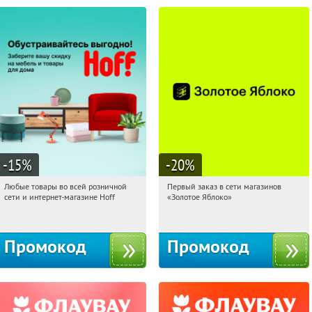
-15
%
-20
%
Любые товары во всей розничной
Первый заказ в сети магазинов
19:38:09
Получили:
83
19:38:09
Получи первым!
сети и интернет-магазине Hoff
«Золотое Яблоко»
Москва, 1-й Волоколамский проезд,
Россия
10с1
Промокод
Промокод