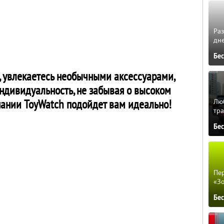
Ра
дне
Бе
, увлекаетесь необычными аксессуарами,
ндивидуальность, не забывая о высоком
пании ToyWatch подойдет вам идеально!
Люб
тра
Бе
Пер
«З
Бе