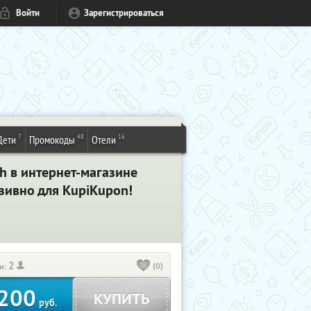
Войти
Зарегистрироваться
7
48
16
Дети
Промокоды
Отели
h в интернет-магазине
юзивно для KupiKupon!
2
(0)
и:
200
КУПИТЬ
руб.