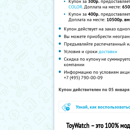
Купон за
300р.
предоставляе
COLOR
. Доплата на месте:
650
Купон за
400р.
предоставляе
Доплата на месте:
10500р. вм
Купон действует на заказ одног
Вы можете приобрести неограни
Предъявляйте распечатанный и
Условия и сроки
доставки
Скидка по купону не суммируе
компании
Информацию по условиям акции
+7 (495) 790-00-09
Купон действителен по 05 январ
Узнай, как воспользовать
ToyWatch – это 100% мод