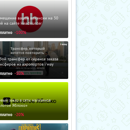
змещение вашей вакансии на 30
й на сайте HeadHunter
сплатно
-100%
ой трансфер от сервиса заказа
нсферов из аэропортов i'way
сплатно
-10%
вый заказ в сети магазинов
олотое Яблоко»
сплатно
-20%