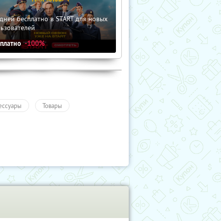
дней бесплатно в START для новых
льзователей
сплатно
-100%
ессуары
Товары