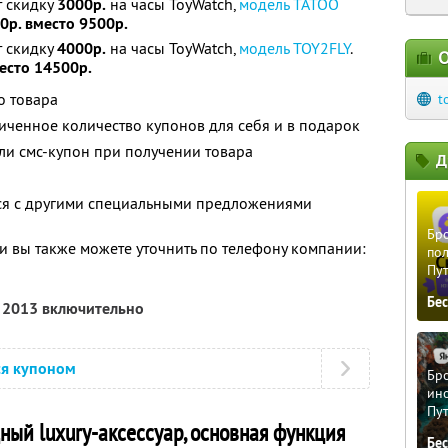
т скидку
3000р.
на часы ToyWatch,
модель TATOO
0р. вместо 9500р.
т скидку
4000р.
на часы ToyWatch,
модель TOY2FLY
.
О
есто 14500р.
о товара
t
ченное количество купонов для себя и в подарок
ли смс-купон при получении товара
Д
тся с другими специальными предложениями
Бро
 вы также можете уточнить по телефону компании:
пол
Пу
Бе
я 2013 включительно
ся купоном
Бро
ино
Пу
ный luxury-аксессуар, основная функция
Бе