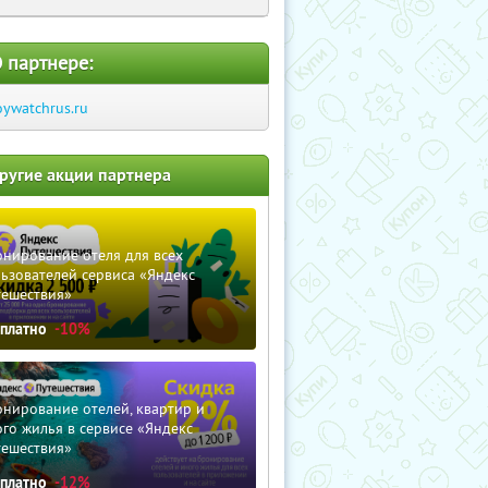
 партнере:
oywatchrus.ru
ругие акции партнера
нирование отеля для всех
ьзователей сервиса «Яндекс
тешествия»
сплатно
-10%
нирование отелей, квартир и
го жилья в сервисе «Яндекс
тешествия»
сплатно
-12%