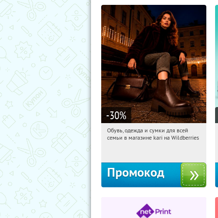
-30
%
Обувь, одежда и сумки для всей
19:38:09
Получили:
31
семьи в магазине kari на Wildberries
Россия
Промокод