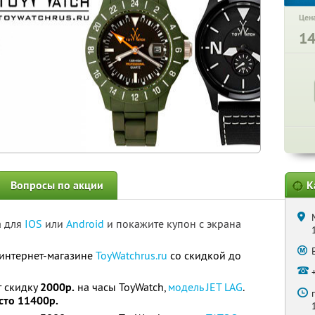
Цена
1
Вопросы по акции
К
а для
IOS
или
Android
и покажите купон с экрана
 интернет-магазине
ToyWatchrus.ru
со скидкой до
т скидку
2000р.
на часы ToyWatch,
модель JET LAG
.
сто 11400р.