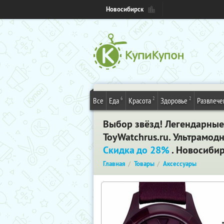
Новосибирск
6
2
2
Все
Еда
Красота
Здоровье
Развлече
Выбор звёзд! Легендарные
ToyWatchrus.ru. Ультрамод
Скидка до 28%
. Новосиби
Главная
Товары
Аксессуары