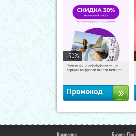
-30
%
Печать фотографий, фотокниг от
19:38:09
Получили:
4
сервиса цифровой печати netPrint
Россия
Промокод
Компания
Бизнес-Пар