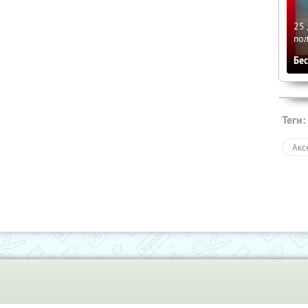
25 
по
Бе
Теги:
Акс