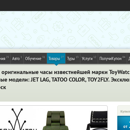
25
1
31
27
13
12
84
ния
Авто
Обучение
Товары
Туры
Услуги
ПолучиКупон
 оригинальные часы известнейшей марки ToyWatc
ные модели: JET LAG, TATOO COLOR, TOY2FLY. Экскл
рск
Купил
от