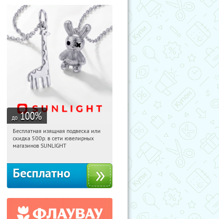
100
%
до
Бесплатная изящная подвеска или
19:38:09
Получили:
74
скидка 500р. в сети ювелирных
Россия
магазинов SUNLIGHT
Бесплатно