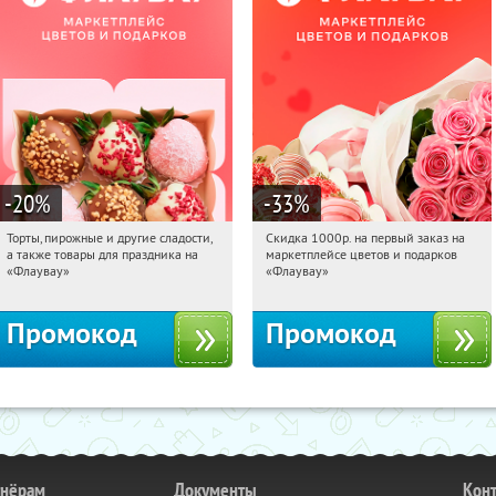
-20
%
-33
%
Торты, пирожные и другие сладости,
Скидка 1000р. на первый заказ на
19:38:09
Получили:
6
19:38:09
Получили:
18
а также товары для праздника на
маркетплейсе цветов и подарков
Россия
Россия
«Флаувау»
«Флаувау»
Промокод
Промокод
тнёрам
Документы
Кон