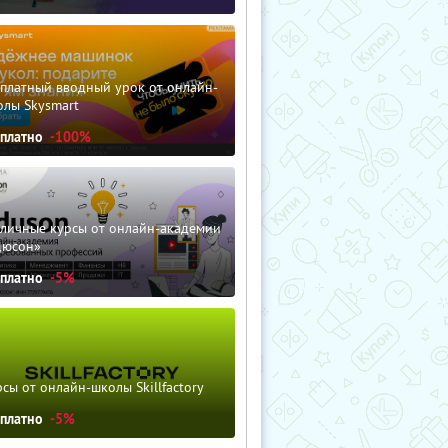
сплатный вводный урок от онлайн-
олы Skysmart
сплатно
-100%
зличные курсы от онлайн-академии
дюсон»
сплатно
-5%
сы от онлайн-школы Skillfactory
сплатно
-5%