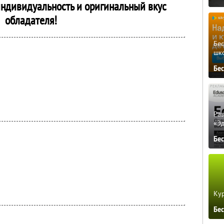
 индивидуальность и оригинальный вкус
обладателя!
Бе
шк
Бе
Ра
«Э
Бе
Кур
Бе