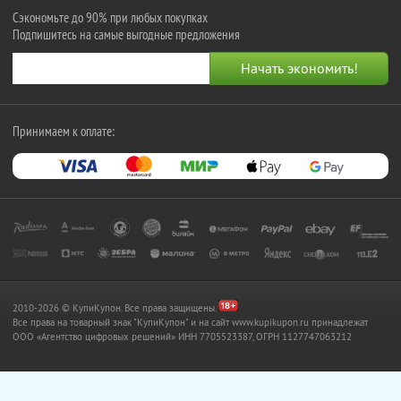
Сэкономьте до 90% при любых покупках
Подпишитесь на самые выгодные предложения
Принимаем к оплате:
2010-2026 © КупиКупон. Все права защищены.
Все права на товарный знак "КупиКупон" и на сайт www.kupikupon.ru принадлежат
OOO «Агентство цифровых решений» ИНН 7705523387, ОГРН 1127747063212