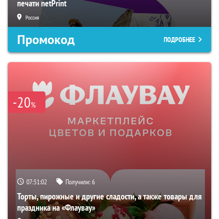
печати netPrint
Россия
Промокод
ПОДРОБНЕЕ
-20
%
07:51:01
Получили:
6
Торты, пирожные и другие сладости, а также товары для
праздника на «Флаувау»