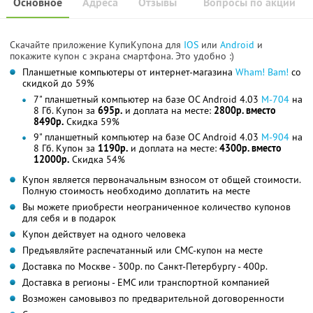
Основное
Адреса
Отзывы
Вопросы по акции
Скачайте приложение КупиКупона для
IOS
или
Android
и
покажите купон с экрана смартфона. Это удобно :)
Планшетные компьютеры от интернет-магазина
Wham! Bam!
со
скидкой до 59%
7" планшетный компьютер на базе ОС Android 4.03
M-704
на
8 Гб. Купон за
695р.
и доплата на месте:
2800р. вместо
8490р.
Скидка 59%
9" планшетный компьютер на базе ОС Android 4.03
M-904
на
8 Гб. Купон за
1190р.
и доплата на месте:
4300р. вместо
12000р.
Скидка 54%
Купон является первоначальным взносом от общей стоимости.
Полную стоимость необходимо доплатить на месте
Вы можете приобрести неограниченное количество купонов
для себя и в подарок
Купон действует на одного человека
Предъявляйте распечатанный или СМС-купон на месте
Доставка по Москве - 300р. по Санкт-Петербургу - 400р.
Доставка в регионы - ЕМС или транспортной компанией
Возможен самовывоз по предварительной договоренности