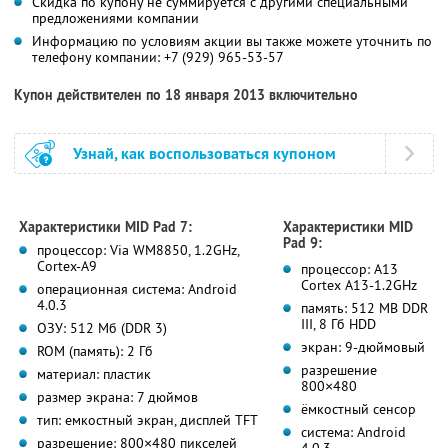
Скидка по купону не суммируется с другими специальными
предложениями компании
Информацию по условиям акции вы также можете уточнить по
телефону компании:
+7 (929) 965-53-57
Купон действителен по 18 января 2013 включительно
Узнай, как воспользоваться купоном
Характеристики MID Pad 7:
Характеристики MID
Pad 9:
процессор: Via WM8850, 1.2GHz,
Cortex-A9
процессор: A13
Cortex A13-1.2GHz
операционная система: Android
4.0.3
память: 512 MB DDR
III, 8 Гб HDD
ОЗУ: 512 Мб (DDR 3)
экран: 9-дюймовый
ROM (память): 2 Гб
разрешение
материал: пластик
800×480
размер экрана: 7 дюймов
ёмкостный сенсор
тип: емкостный экран, дисплей TFT
система: Android
разрешение: 800×480 пикселей
4.0.3