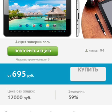
Акция завершилась
94
ПОВТОРИТЬ АКЦИЮ
Купили:
Человек проголосовало: 5
КУПИТЬ
695
от
руб.
Цена без скидки:
Экономия:
12000
59%
руб.