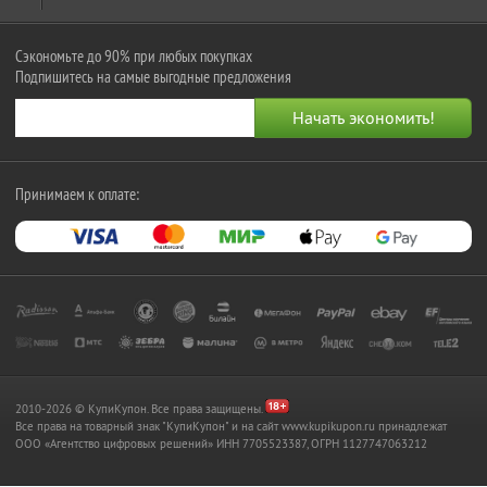
Сэкономьте до 90% при любых покупках
Подпишитесь на самые выгодные предложения
Принимаем к оплате:
2010-2026 © КупиКупон. Все права защищены.
Все права на товарный знак "КупиКупон" и на сайт www.kupikupon.ru принадлежат
OOO «Агентство цифровых решений» ИНН 7705523387, ОГРН 1127747063212