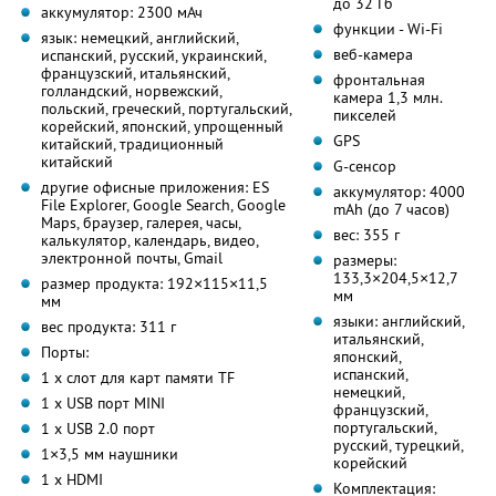
до 32 Гб
аккумулятор: 2300 мАч
функции - Wi-Fi
язык: немецкий, английский,
веб-камера
испанский, русский, украинский,
французский, итальянский,
фронтальная
голландский, норвежский,
камера 1,3 млн.
польский, греческий, португальский,
пикселей
корейский, японский, упрощенный
GPS
китайский, традиционный
китайский
G-сенсор
другие офисные приложения: ES
аккумулятор: 4000
File Explorer, Google Search, Google
mAh (до 7 часов)
Maps, браузер, галерея, часы,
вес: 355 г
калькулятор, календарь, видео,
электронной почты, Gmail
размеры:
133,3×204,5×12,7
размер продукта: 192×115×11,5
мм
мм
языки: английский,
вес продукта: 311 г
итальянский,
Порты:
японский,
испанский,
1 х слот для карт памяти TF
немецкий,
1 х USB порт MINI
французский,
португальский,
1 х USB 2.0 порт
русский, турецкий,
1×3,5 мм наушники
корейский
1 х HDMI
Комплектация: