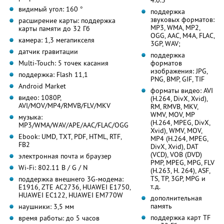
видимый угол: 160 °
поддержка
звуковых форматов:
расширение карты: поддержка
MP3, WMA, MP2,
карты памяти до 32 Гб
OGG, AAC, M4A, FLAC,
камера: 1,3 мегапикселя
3GP, WAV;
датчик гравитации
поддержка
Multi-Touch: 5 точек касания
форматов
изображения: JPG,
поддержка: Flash 11,1
PNG, BMP, GIF, TIF
Android Market
форматы видео: AVI
видео: 1080P,
(H.264, DivX, Xvid),
AVI/MOV/MP4/RMVB/FLV/MKV
RM, RMVB, MKV,
WMV, MOV, MP
музыка:
(H.264, MPEG, DivX,
MP3/WMA/WAV/APE/AAC/FLAC/OGG
Xvid), WMV, MOV,
Ebook: UMD, TXT, PDF, HTML, RTF,
MP4 (H.264, MPEG,
FB2
DivX, Xvid), DAT
(VCD), VOB (DVD)
электронная почта и браузер
PMP, MPEG, MPG, FLV
Wi-Fi: 802.11 B / G / N
(H.263, H. 264), ASF,
TS, TP, 3GP, MPG и
поддержка внешнего 3G-модема:
т.д.
E1916, ZTE AC2736, HUAWEI E1750,
HUAWEI EC122, HUAWEI EM770W
дополнительная
память
наушники: 3,5 мм
поддержка карт TF
время работы: до 5 часов