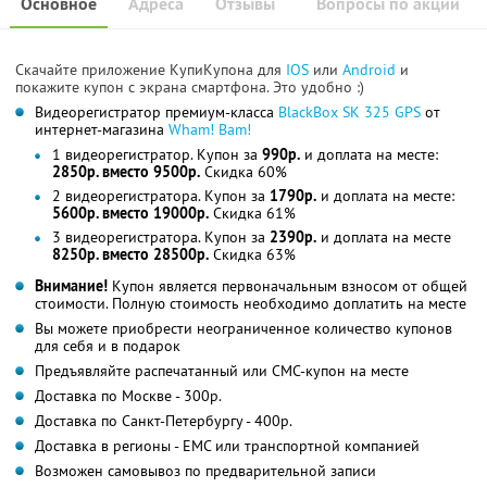
Основное
Адреса
Отзывы
Вопросы по акции
Скачайте приложение КупиКупона для
IOS
или
Android
и
покажите купон с экрана смартфона. Это удобно :)
Видеорегистратор премиум-класса
BlackBox SK 325 GPS
от
интернет-магазина
Wham! Bam!
1 видеорегистратор. Купон за
990р.
и доплата на месте:
2850р. вместо 9500р.
Скидка 60%
2 видеорегистратора. Купон за
1790р.
и доплата на месте:
5600р. вместо 19000р.
Скидка 61%
3 видеорегистратора. Купон за
2390р.
и доплата на месте
8250р. вместо 28500р.
Скидка 63%
Внимание!
Купон является первоначальным взносом от общей
стоимости. Полную стоимость необходимо доплатить на месте
Вы можете приобрести неограниченное количество купонов
для себя и в подарок
Предъявляйте распечатанный или СМС-купон на месте
Доставка по Москве - 300р.
Доставка по Санкт-Петербургу - 400р.
Доставка в регионы - ЕМС или транспортной компанией
Возможен самовывоз по предварительной записи