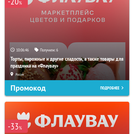
-20
%
10:06:45
Получили:
6
Торты, пирожные и другие сладости, а также товары для
праздника на «Флаувау»
Россия
Промокод
ПОДРОБНЕЕ
-33
%