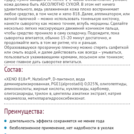
кожа должна быть АБСОЛЮТНО СУХОЙ. В этом нет ничего
удивительного, ведь увлажненная кожа плохо воспринимает
любое средство, в том числе и xeno 818. Далее, аппликатором, или
ватной палочкой – можно использовать тоненькую кисточку,
нанести сыворотку как можно точнее, вглубь морщины. Сделайте
несколько легких массирующих движений кончиком пальца,
чтобы средство проникло в саму складочку. Подождите, пока
сыворотка впитается, обычно 15-20 минут достаточно, и
продолжайте жить в том же ритме, что и раньше.
Образовавшуюся прозрачную пленочку можно стереть салфеткой
или смыть водой, и далее действовать как всегда – умываться,
пользоваться ухаживающими кремами, лосьоном или тоником;
самое главное дать сыворотке впитаться.
Состав:
«XENO 818»®, Nuteline®, D-пантенол, вода
деминерализированная, PGE1(alprostadil) 0,025%, олигопептиды,
аминокислоты, жирные кислоты, нуклеозиды, карбомер,
олигосахариды, трилон в, центеллы азиатики экстракт, натрия
карамелоза, метилпарагидрооксибензонат.
Преимущества:
длительность эффекта сохраняется не менее года
безболезненное применение, нет надобности в уколах