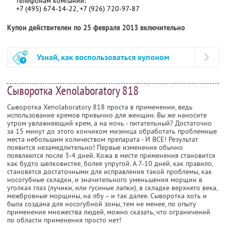
телефонам компании:
+7 (495) 674-14-22, +7 (926) 720-97-87
Купон действителен по 25 февраля 2013 включительно
Узнай, как воспользоваться купоном
Сыворотка Xenolaboratory 818
Сыворотка Xenolaboratory 818 проста в применении, ведь
использование кремов привычно для женщин. Вы же наносите
утром увлажняющий крем, а на ночь - питательный? Достаточно
за 15 минут до этого кончиком мизинца обработать проблемные
места небольшим количеством препарата - И ВСЕ! Результат
появится незамедлительно! Первые изменения обычно
появляются после 3-4 дней. Кожа в месте применения становится
как будто шелковистее, более упругой. А 7-10 дней, как правило,
становятся достаточными для исправления такой проблемы, как
носогубные складки, и значительного уменьшения морщин в
уголках глаз (лучики, или гусиные лапки), в складке верхнего века,
межбровные морщины, на лбу – и так далее. Сыворотка хоть и
была создана для носогубной зоны, тем не менее, по опыту
применения множества людей, можно сказать, что ограничений
по области применения просто нет!