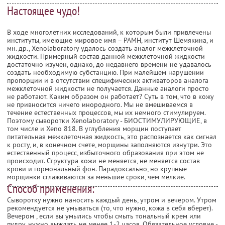
Настоящее чудо!
В ходе многолетних исследований, к которым были привлечены
институты, имеющие мировое имя – РАМН, институт Шемякина, и
мн. др., Xenolaboratory удалось создать аналог межклеточной
жидкости. Примерный состав данной межклеточной жидкости
достаточно изучен, однако, до недавнего времени не удавалось
создать необходимую субстанцию. При малейшем нарушении
пропорции и в отсутствии специфических активаторов аналога
межклеточной жидкости не получается. Данные аналоги просто
не работают. Каким образом он работает? Суть в том, что в кожу
не привносится ничего инородного. Мы не вмешиваемся в
течение естественных процессов, мы их немного стимулируем.
Поэтому сыворотки Xenolaboratory - БИОСТИМУЛИРУЮЩИЕ, в
том числе и Xeno 818. В углубления морщин поступает
питательная межклеточная жидкость, это распознается как сигнал
к росту, и, в конечном счете, морщины заполняются изнутри. Это
естественный процесс, избыточного образования при этом не
происходит. Структура кожи не меняется, не меняется состав
крови и гормональный фон. Парадоксально, но крупные
морщинки сглаживаются за меньшие сроки, чем мелкие.
Способ применения:
Cыворотку нужно наносить каждый день, утром и вечером. Утром
рекомендуется не умываться (то, что нужно, кожа в себя вберет).
Вечером , если вы умылись чтобы смыть тональный крем или
пудру, нужно выждать не менее 1-2 часов. Обязательное условие -