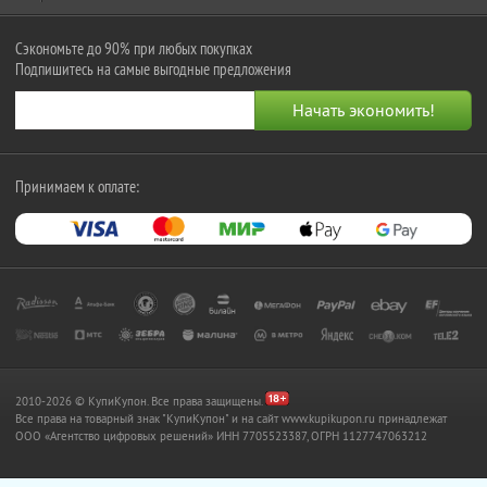
Сэкономьте до 90% при любых покупках
Подпишитесь на самые выгодные предложения
Принимаем к оплате:
2010-2026 © КупиКупон. Все права защищены.
Все права на товарный знак "КупиКупон" и на сайт www.kupikupon.ru принадлежат
OOO «Агентство цифровых решений» ИНН 7705523387, ОГРН 1127747063212