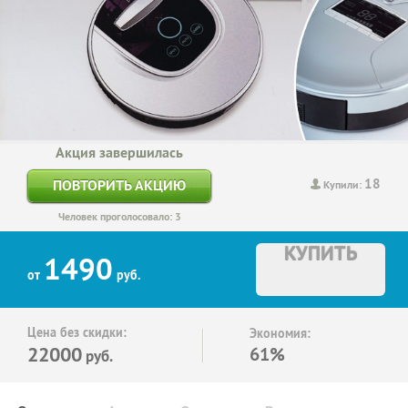
Акция завершилась
18
ПОВТОРИТЬ АКЦИЮ
Купили:
Человек проголосовало: 3
КУПИТЬ
1490
от
руб.
Цена без скидки:
Экономия:
22000
61%
руб.