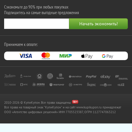
Сэкономьте до 90% при любых покупках
Подпишитесь на самые выгодные предложения
Принимаем к оплате:
2010-2026 © КупиКупон. Все права защищены.
Все права на товарный знак "КупиКупон" и на сайт www.kupikupon.ru принадлежат
OOO «Агентство цифровых решений» ИНН 7705523387, ОГРН 1127747063212