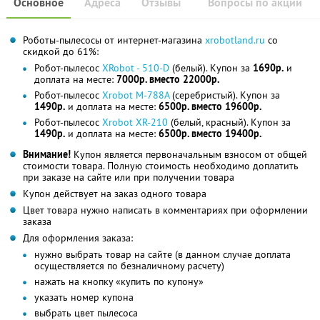
Основное
Адреса
Отзывы
Вопросы по акции
Роботы-пылесосы от интернет-магазина
xrobotland.ru
со
скидкой до 61%:
Робот-пылесос
XRobot - 510-D
(белый). Купон за
1690р.
и
доплата на месте:
7000р. вместо 22000р.
Робот-пылесос
Xrobot M-788A
(серебристый). Купон за
1490р.
и доплата на месте:
6500р. вместо 19600р.
Робот-пылесос
Xrobot XR-210
(белый, красный). Купон за
1490р.
и доплата на месте:
6500р. вместо 19400р.
Внимание!
Купон является первоначальным взносом от общей
стоимости товара. Полную стоимость необходимо доплатить
при заказе на сайте или при получении товара
Купон действует на заказ одного товара
Цвет товара нужно написать в комментариях при оформлении
заказа
Для оформления заказа:
нужно выбрать товар на сайте (в данном случае доплата
осуществляется по безналичному расчету)
нажать на кнопку «купить по купону»
указать номер купона
выбрать цвет пылесоса