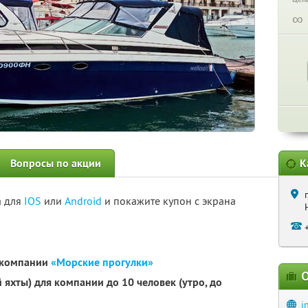
∞
Вопросы по акции
К
а для
IOS
или
Android
и покажите купон с экрана
т компании
«Морские прогулки»
О
 яхты) для компании до 10 человек (утро, до
i