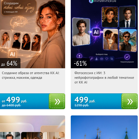
64
%
-61
%
до
Создание образа от агентства KK AI:
Фотосессия с ИИ: 3
01:38:39
Купили:
64
01:38:39
Купили:
81
стрижка, макияж, одежда
нейрофотографии в любой тематике
Россия
Россия
от KK AI
499
499
от
руб.
руб.
до
6400
руб.
1290
руб.