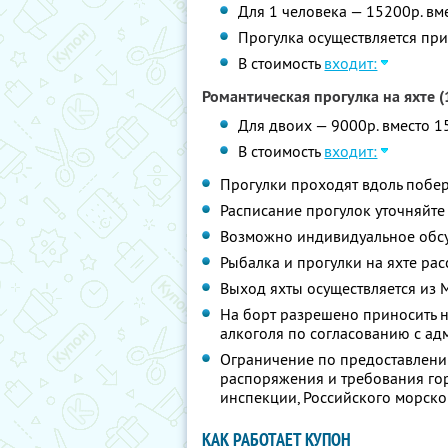
Для 1 человека — 15200р. вм
Прогулка осуществляется при
В стоимость
входит:
Романтическая прогулка на яхте (1
Для двоих — 9000р. вместо 1
В стоимость
входит:
Прогулки проходят вдоль побе
Расписание прогулок уточняйте
Возможно индивидуальное обсу
Рыбалка и прогулки на яхте рас
Выход яхты осуществляется из 
На борт разрешено приносить н
алкоголя по согласованию с ад
Ограничение по предоставлению
распоряжения и требования го
инспекции, Российского морско
КАК РАБОТАЕТ КУПОН