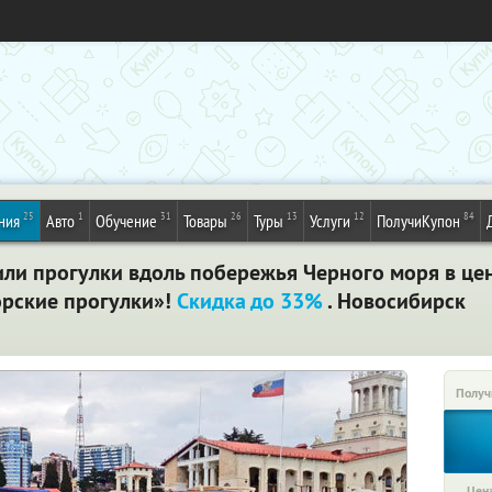
25
1
31
26
13
12
84
ния
Авто
Обучение
Товары
Туры
Услуги
ПолучиКупон
или прогулки вдоль побережья Черного моря в це
рские прогулки»!
Скидка до 33%
. Новосибирск
Получ
Цена