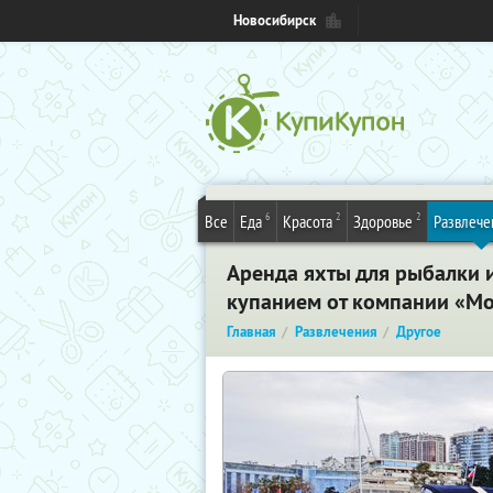
Новосибирск
6
2
2
Все
Еда
Красота
Здоровье
Развлече
Аренда яхты для рыбалки 
купанием от компании «Мо
Главная
Развлечения
Другое