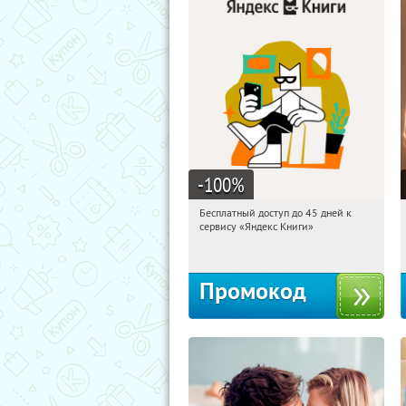
-100
%
Бесплатный доступ до 45 дней к
01:38:39
Получи первым!
сервису «Яндекс Книги»
Россия
Промокод