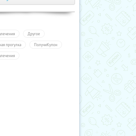
влечения
Другое
ная прогулка
ПолучиКупон
влечения