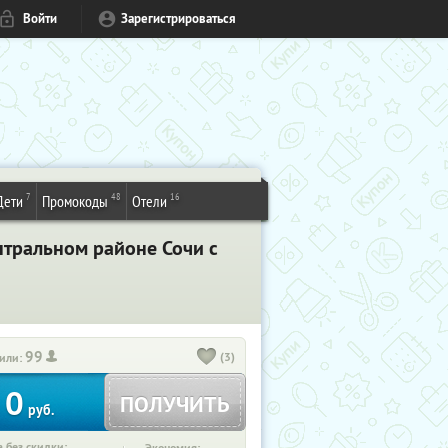
Войти
Зарегистрироваться
7
48
16
Дети
Промокоды
Отели
нтральном районе Сочи с
99
(3)
или:
0
ПОЛУЧИТЬ
руб.
 без скидки: