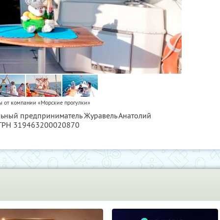
ы от компании «Морские прогулки»
льный предприниматель Журавель Анатолий
ОГРН 319463200020870