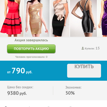
Акция завершилась
15
ПОВТОРИТЬ АКЦИЮ
Купили:
Человек проголосовало: 0
КУПИТЬ
790
от
руб.
Цена без скидки:
Экономия:
9380
50%
руб.