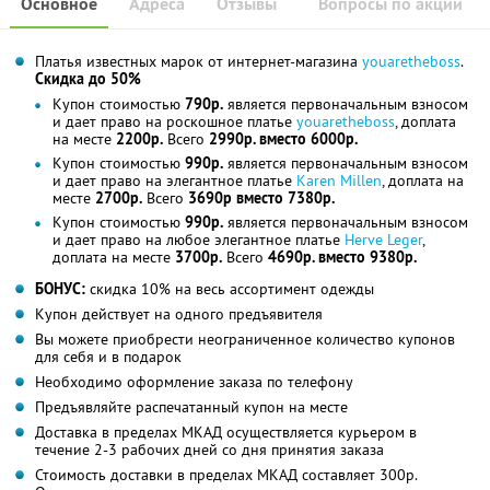
Основное
Адреса
Отзывы
Вопросы по акции
Платья известных марок от интернет-магазина
youaretheboss
.
Скидка до 50%
Купон стоимостью
790р.
является первоначальным взносом
и дает право на роскошное платье
youaretheboss
, доплата
на месте
2200р.
Всего
2990р. вместо 6000р.
Купон стоимостью
990р.
является первоначальным взносом
и дает право на элегантное платье
Karen Millen
, доплата на
месте
2700р.
Всего
3690р вместо 7380р.
Купон стоимостью
990р.
является первоначальным взносом
и дает право на любое элегантное платье
Herve Leger
,
доплата на месте
3700р.
Всего
4690р. вместо 9380р.
БОНУС:
скидка 10% на весь ассортимент одежды
Купон действует на одного предъявителя
Вы можете приобрести неограниченное количество купонов
для себя и в подарок
Необходимо оформление заказа по телефону
Предъявляйте распечатанный купон на месте
Доставка в пределах МКАД осуществляется курьером в
течение 2-3 рабочих дней со дня принятия заказа
Стоимость доставки в пределах МКАД составляет 300р.