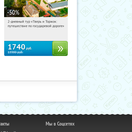
-50
%
2-дневный тур «Тверь и Торжок:
22:18:44
Купили:
30
путешествие по государевой дороге»
Достоевская
1740
руб.
13900
руб.
такты
Мы в Соцсетях