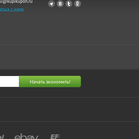
si@kupikupon.ru
аться с нами