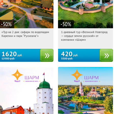
-50
%
-50
%
«Тур на 2 дня: сафари по водопадам
1-дневный тур «Великий Новгород
22:18:44
Купили:
6
22:18:44
Купили:
22
Карелии и парк “Рускеала"»
— сердце земли русской» от
Достоевская
Достоевская
компании «Шарм»
1620
420
руб.
руб.
12900
руб.
3300
руб.