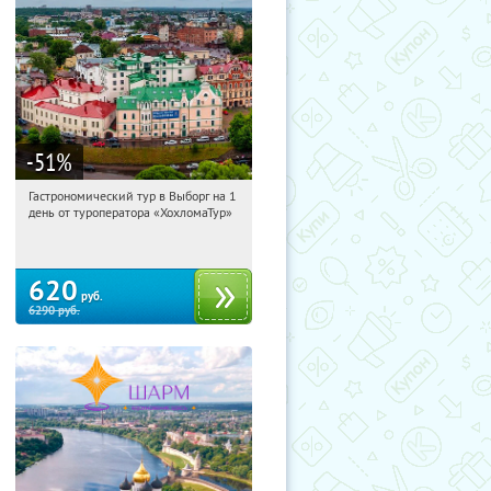
-51
%
Гастрономический тур в Выборг на 1
22:18:44
Купили:
5
день от туроператора «ХохломаТур»
Сенная площадь
620
руб.
6290
руб.