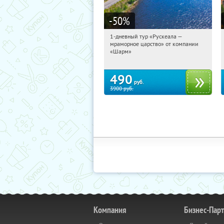
-50
%
1-дневный тур «Рускеала —
22:18:44
Купили:
48
мраморное царство» от компании
Достоевская
«Шарм»
490
руб.
3900
руб.
Компания
Бизнес-Пар