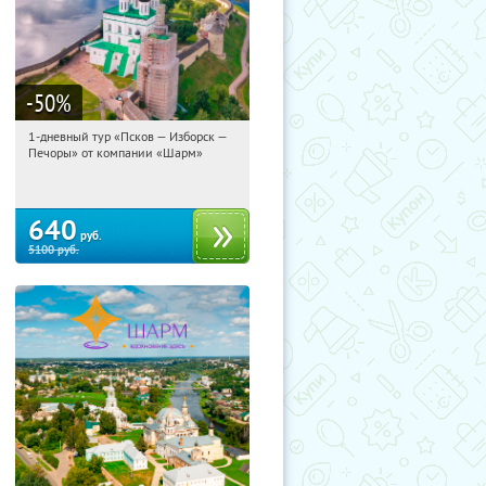
-50
%
1-дневный тур «Псков — Изборск —
22:18:44
Купили:
12
Печоры» от компании «Шарм»
Достоевская
640
руб.
5100
руб.