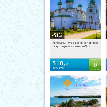
-51
%
Автобусный тур в Великий Новгород
22:18:44
Купили:
2
от туроператора «ХохломаТур»
Сенная площадь
510
руб.
5190
руб.