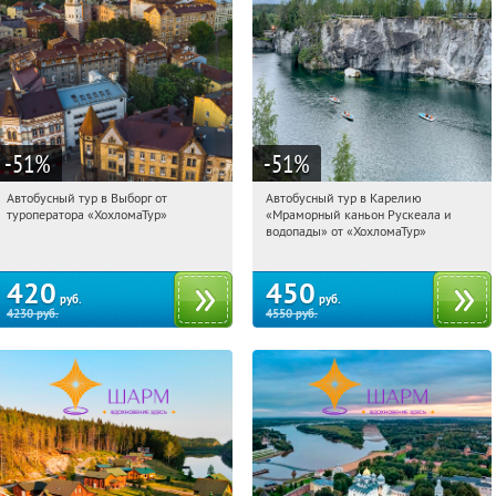
-51
%
-51
%
Автобусный тур в Выборг от
Автобусный тур в Карелию
22:18:44
Купили:
9
22:18:44
Купили:
24
туроператора «ХохломаТур»
«Мраморный каньон Рускеала и
Сенная площадь
Сенная площадь
водопады» от «ХохломаТур»
420
450
руб.
руб.
4230
руб.
4550
руб.