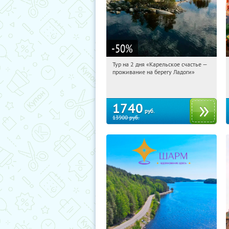
-50
%
Тур на 2 дня «Карельское счастье —
22:18:44
Купили:
39
проживание на берегу Ладоги»
Достоевская
1740
руб.
13900
руб.