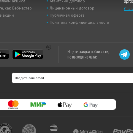
елаем акцию!
Агентский договор
spro
е, как Вебмастер
Лицензионный договор
Связ
е акции
Публичная оферта
Политика конфиденциальности
Ищите скидки поблизости,
не выходя из чата: