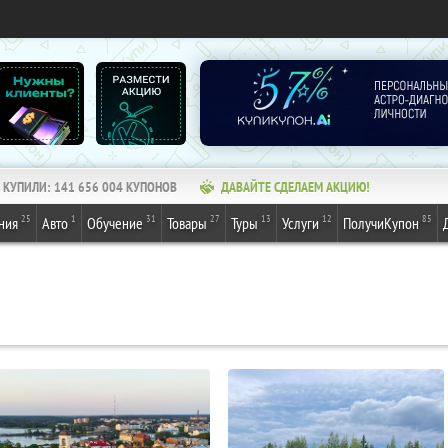
КУПИЛИ:
141 656 006
КУПОНОВ
ДАВАЙТЕ СДЕЛАЕМ АКЦИЮ!
25
1
31
27
13
12
85
ния
Авто
Обучение
Товары
Туры
Услуги
ПолучиКупон