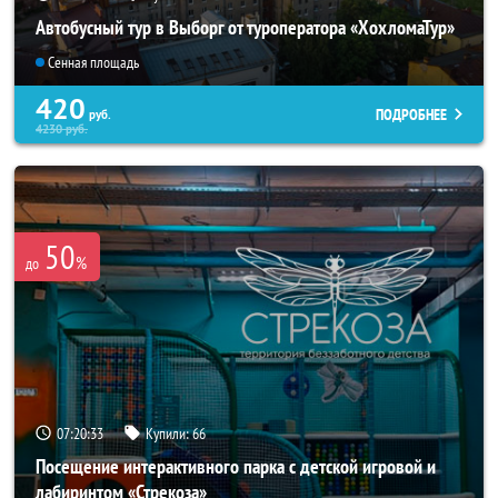
Автобусный тур в Выборг от туроператора «ХохломаТур»
Сенная площадь
420
ПОДРОБНЕЕ
руб.
4230
руб.
50
%
до
07:20:31
Купили:
66
Посещение интерактивного парка с детской игровой и
лабиринтом «Стрекоза»