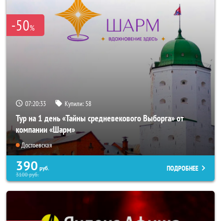
-50
%
07:20:31
Купили:
58
Тур на 1 день «Тайны средневекового Выборга» от
компании «Шарм»
Достоевская
390
ПОДРОБНЕЕ
руб.
3100
руб.