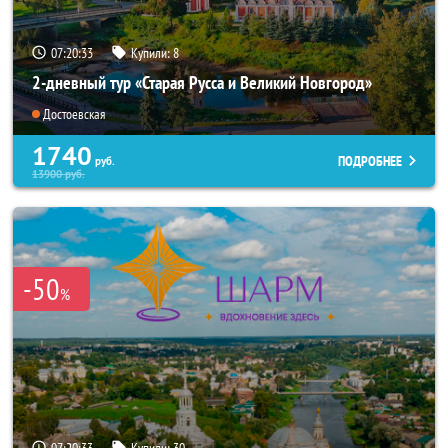
07:20:31
Купили:
8
2-дневный тур «Старая Русса и Великий Новгород»
Достоевская
1740
ПОДРОБНЕЕ
руб.
13900
руб.
-50
%
07:20:31
Купили:
30