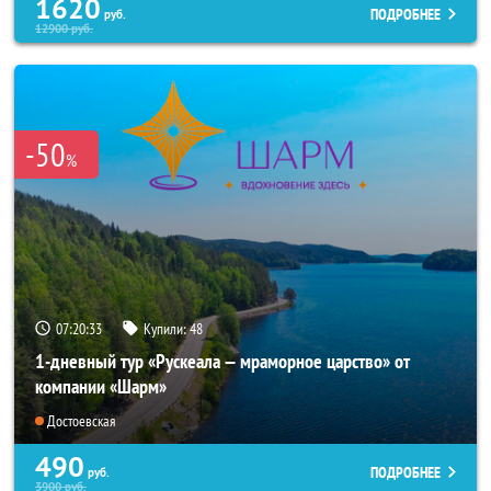
1620
ПОДРОБНЕЕ
руб.
12900
руб.
-50
%
07:20:31
Купили:
48
1-дневный тур «Рускеала — мраморное царство» от
компании «Шарм»
Достоевская
490
ПОДРОБНЕЕ
руб.
3900
руб.