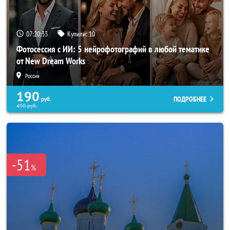
07:20:31
Купили:
10
Фотосессия с ИИ: 5 нейрофотографий в любой тематике
от New Dream Works
Россия
190
ПОДРОБНЕЕ
руб.
490
руб.
-51
%