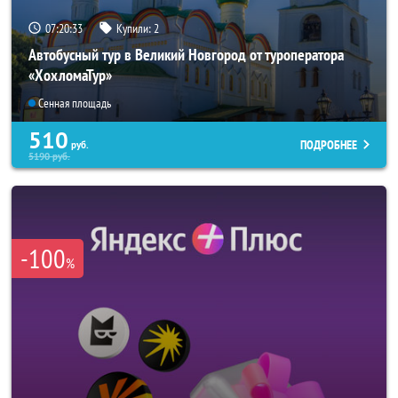
07:20:31
Купили:
2
Автобусный тур в Великий Новгород от туроператора
«ХохломаТур»
Сенная площадь
510
ПОДРОБНЕЕ
руб.
5190
руб.
-100
%