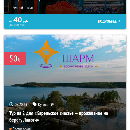
Речной вокзал
40
ПОДРОБНЕЕ
от
руб.
до
700
руб.
-50
%
07:20:31
Купили:
39
Тур на 2 дня «Карельское счастье — проживание на
берегу Ладоги»
Достоевская