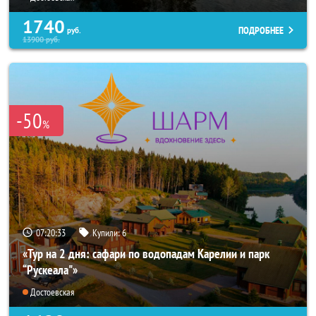
1740
ПОДРОБНЕЕ
руб.
13900
руб.
-50
%
07:20:31
Купили:
6
«Тур на 2 дня: сафари по водопадам Карелии и парк
“Рускеала"»
Достоевская