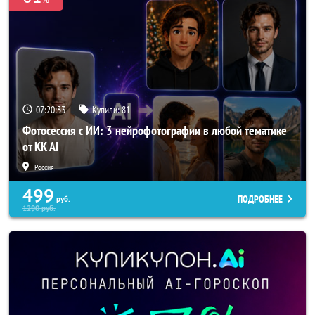
07:20:31
Купили:
81
Фотосессия с ИИ: 3 нейрофотографии в любой тематике
от KK AI
Россия
499
ПОДРОБНЕЕ
руб.
1290
руб.