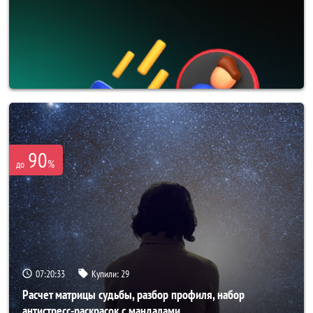
90
%
до
07:20:31
Купили:
29
Расчет матрицы судьбы, разбор профиля, набор
антистресс-раскрасок с мандалами