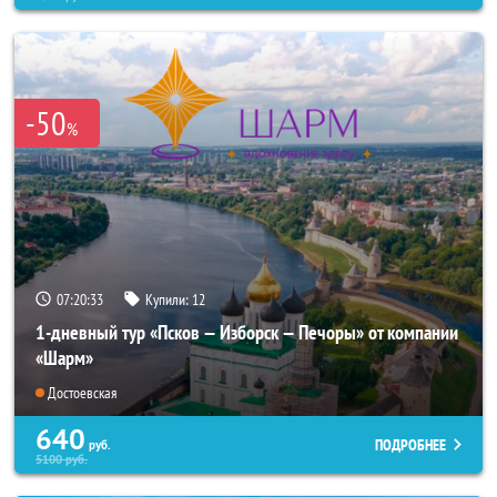
-50
%
07:20:31
Купили:
12
1-дневный тур «Псков — Изборск — Печоры» от компании
«Шарм»
Достоевская
640
ПОДРОБНЕЕ
руб.
5100
руб.