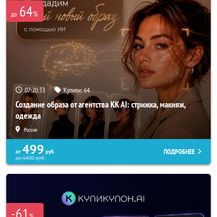
64
%
до
07:20:31
Купили:
64
Создание образа от агентства KK AI: стрижка, макияж,
одежда
Россия
499
ПОДРОБНЕЕ
от
руб.
до
6400
руб.
-61
%