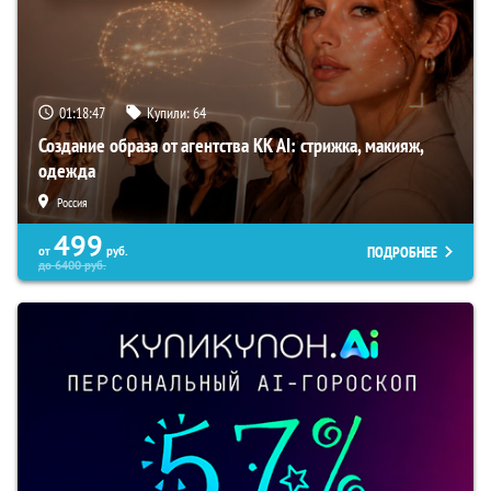
01:18:46
Купили:
64
Создание образа от агентства KK AI: стрижка, макияж,
одежда
Россия
499
ПОДРОБНЕЕ
от
руб.
до
6400
руб.