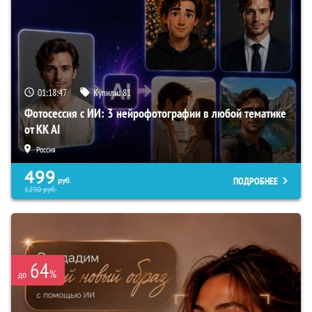
01:18:46
Купили:
81
Фотосессия с ИИ: 3 нейрофотографии в любой тематике
от KK AI
Россия
499
ПОДРОБНЕЕ
руб.
1290
руб.
64
%
до