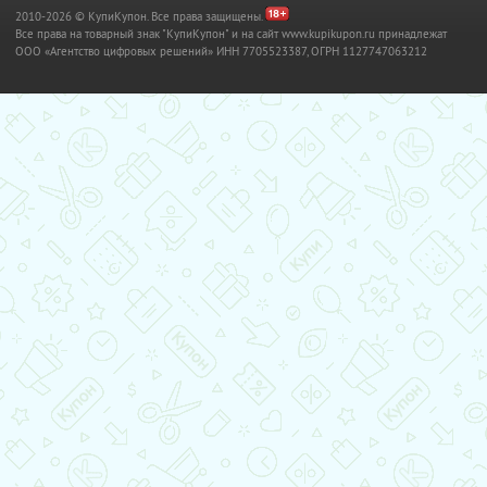
2010-2026 © КупиКупон. Все права защищены.
Все права на товарный знак "КупиКупон" и на сайт www.kupikupon.ru принадлежат
OOO «Агентство цифровых решений» ИНН 7705523387, ОГРН 1127747063212