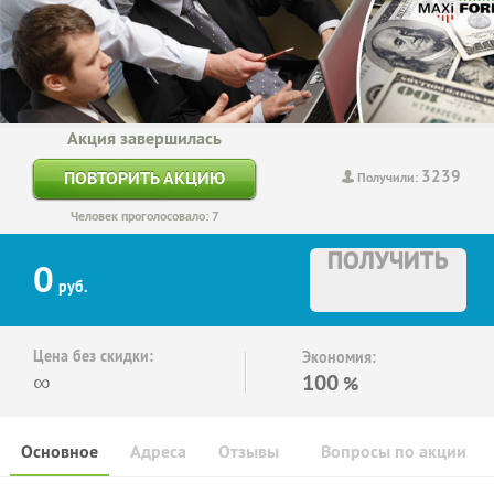
Акция завершилась
3239
ПОВТОРИТЬ АКЦИЮ
Получили:
Человек проголосовало: 7
ПОЛУЧИТЬ
0
руб.
Цена без скидки:
Экономия:
∞
100
%
Основное
Адреса
Отзывы
Вопросы по акции