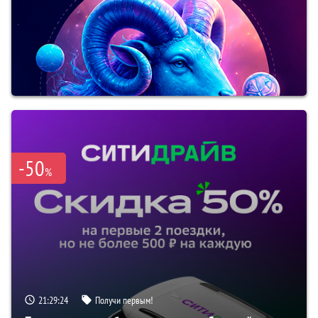
-50
%
21:29:23
Получи первым!