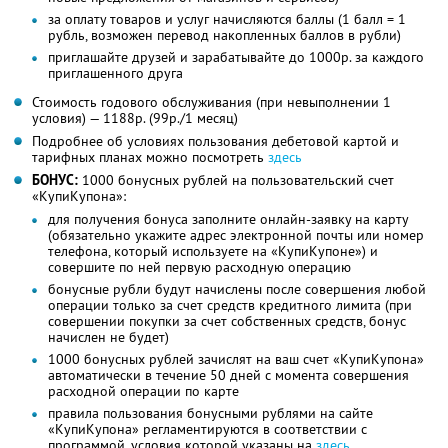
за оплату товаров и услуг начисляются баллы (1 балл = 1
рубль, возможен перевод накопленных баллов в рубли)
приглашайте друзей и зарабатывайте до 1000р. за каждого
приглашенного друга
Стоимость годового обслуживания (при невыполнении 1
условия) — 1188р. (99р./1 месяц)
Подробнее об условиях пользования дебетовой картой и
тарифных планах можно посмотреть
здесь
БОНУС:
1000 бонусных рублей на пользовательский счет
«КупиКупона»:
для получения бонуса заполните онлайн-заявку на карту
(обязательно укажите адрес электронной почты или номер
телефона, который используете на «КупиКупоне») и
совершите по ней первую расходную операцию
бонусные рубли будут начислены после совершения любой
операции только за счет средств кредитного лимита (при
совершении покупки за счет собственных средств, бонус
начислен не будет)
1000 бонусных рублей зачислят на ваш счет «КупиКупона»
автоматически в течение 50 дней с момента совершения
расходной операции по карте
правила пользования бонусными рублями на сайте
«КупиКупона» регламентируются в соответствии с
программой, условия которой указаны на
здесь