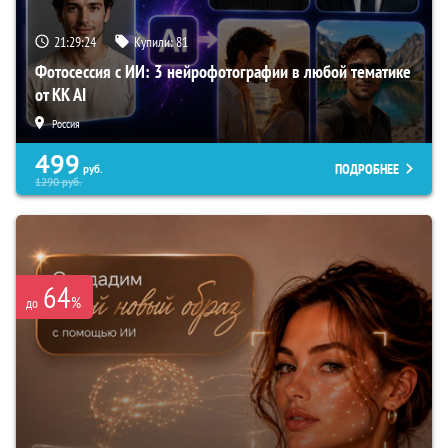
21:29:23
Купили:
81
Фотосессия с ИИ: 3 нейрофотографии в любой тематике
от KK AI
Россия
499
ПОДРОБНЕЕ
руб.
1290
руб.
64
%
до