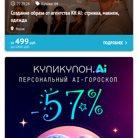
21:29:23
Купили:
64
Создание образа от агентства KK AI: стрижка, макияж,
одежда
Россия
499
ПОДРОБНЕЕ
от
руб.
до
6400
руб.