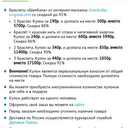
Браслеты «Шамбала» от интернет-магазина
shamballa-
original.com
со скидкой до 91%
1 браслет. Купон за
190р.
и доплата на месте:
500р. вместо
5700р.
Скидка 88%
Браслет + красная нить от сглаза и негативной энергии.
Купон за
240р.
и доплата на месте:
600р. вместо 5990р.
Скидка 86%
2 браслета. Купон за
340р.
и доплата на месте:
850р. вместо
11400р.
Скидка 90%
3 браслета. Купон за
440р.
и доплата на месте:
1050р.
вместо 17100р.
Скидка 91%
Внимание!
Купон является первоначальным взносом от общей
стоимости товара. Полную стоимость необходимо доплатить
на месте
Вы можете приобрести неограниченное количество купонов
для себя и в подарок
Купон действует на одного человека
Оформить свой заказ вы можете на
сайте
Перед заказом необходимо уточнить наличие товара
Доставка по России осуществляется курьерской службой
Деловые Линии