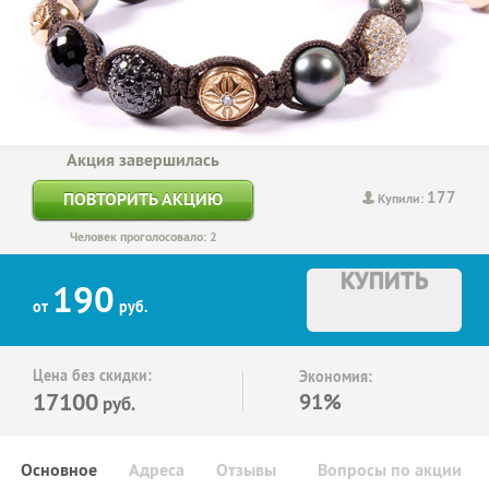
Акция завершилась
177
ПОВТОРИТЬ АКЦИЮ
Купили:
Человек проголосовало: 2
КУПИТЬ
190
от
руб.
Цена без скидки:
Экономия:
17100
91%
руб.
Основное
Адреса
Отзывы
Вопросы по акции